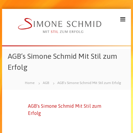
Z
u
m
I
S
n
i
h
m
AGB’s Simone Schmid Mit Stil zum
a
o
l
Erfolg
n
t
e
s
S
p
Home
AGB
AGB’s Simone Schmid Mit Stil zum Erfolg
c
r
h
i
m
n
AGB's Simone Schmid Mit Stil zum
i
g
Erfolg
d
e
n