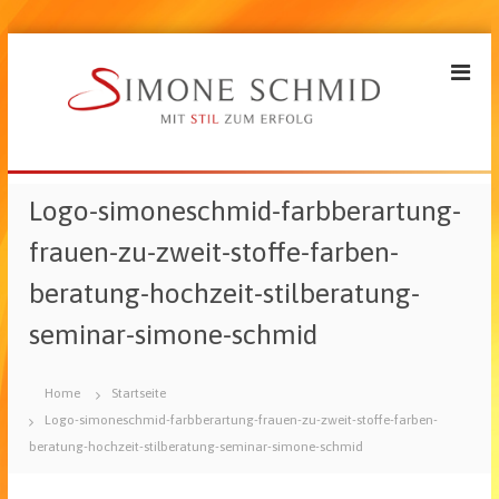
Z
u
m
I
S
n
i
h
m
Logo-simoneschmid-farbberartung-
a
o
l
frauen-zu-zweit-stoffe-farben-
n
t
e
s
beratung-hochzeit-stilberatung-
S
p
seminar-simone-schmid
c
r
h
i
m
n
Home
Startseite
i
g
Logo-simoneschmid-farbberartung-frauen-zu-zweit-stoffe-farben-
d
e
beratung-hochzeit-stilberatung-seminar-simone-schmid
n