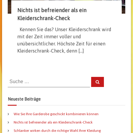
Nichts ist befreiender als ein
Kleiderschrank-Check
Kennen Sie das? Unser Kleiderschrank wird
mit der Zeit immer voller und
unübersichtlicher. Höchste Zeit für einen
Kleiderschrank-Check, denn […]
S
S
u
u
c
h
c
e
Neueste Beiträge
n
h
e
Wie Sie Ihre Garderobe geschickt kombinieren können
n
a
Nichts ist befreiender als ein Kleiderschrank-Check
c
Schlanker wirken durch die richtige Wahl Ihrer Kleidung