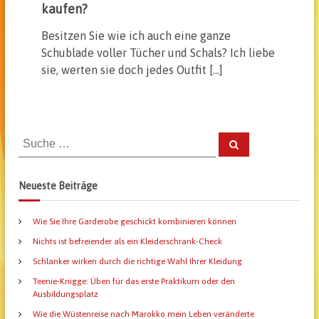
kaufen?
Besitzen Sie wie ich auch eine ganze
Schublade voller Tücher und Schals? Ich liebe
sie, werten sie doch jedes Outfit […]
S
S
u
u
c
h
c
e
Neueste Beiträge
n
h
e
Wie Sie Ihre Garderobe geschickt kombinieren können
n
a
Nichts ist befreiender als ein Kleiderschrank-Check
c
Schlanker wirken durch die richtige Wahl Ihrer Kleidung
h
Teenie-Knigge: Üben für das erste Praktikum oder den
:
Ausbildungsplatz
Wie die Wüstenreise nach Marokko mein Leben veränderte