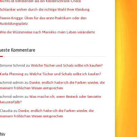
Nichts ist befreiender als ein Kleiderschrank-Check
Schlanker wirken durch die richtige Wahl Ihrer Kleidung
Teenie-Knigge: Üben für das erste Praktikum oder den
Ausbildungsplatz
Wie die Wüstenreise nach Marokko mein Leben veränderte
ueste Kommentare
Simone Schmid
zu
Welche Tücher und Schals sollte ich kaufen?
Karla Pfenning
zu
Welche Tücher und Schals sollte ich kaufen?
schmid-admin
zu
Danke, endlich habe ich die Farben wieder, die
meinem fröhlichen Wesen entsprechen
schmid-admin
zu
Was mache ich, wenn Besteck oder Serviette
herunterfällt?
Claudia
zu
Danke, endlich habe ich die Farben wieder, die
meinem fröhlichen Wesen entsprechen
hiv