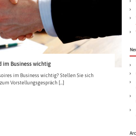
a
c
h
:
Ne
d im Business wichtig
ires im Business wichtig? Stellen Sie sich
zum Vorstellungsgespräch […]
Arc