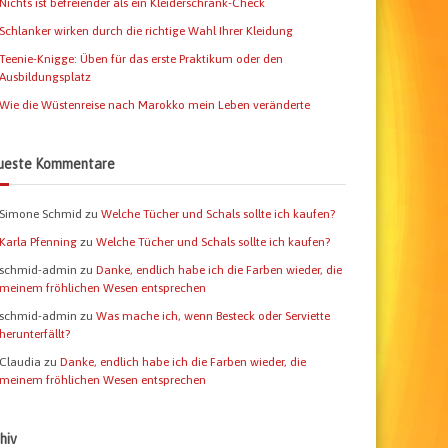
Nichts ist befreiender als ein Kleiderschrank-Check
Schlanker wirken durch die richtige Wahl Ihrer Kleidung
Teenie-Knigge: Üben für das erste Praktikum oder den
Ausbildungsplatz
Wie die Wüstenreise nach Marokko mein Leben veränderte
ueste Kommentare
Simone Schmid
zu
Welche Tücher und Schals sollte ich kaufen?
Karla Pfenning
zu
Welche Tücher und Schals sollte ich kaufen?
schmid-admin
zu
Danke, endlich habe ich die Farben wieder, die
meinem fröhlichen Wesen entsprechen
schmid-admin
zu
Was mache ich, wenn Besteck oder Serviette
herunterfällt?
Claudia
zu
Danke, endlich habe ich die Farben wieder, die
meinem fröhlichen Wesen entsprechen
hiv