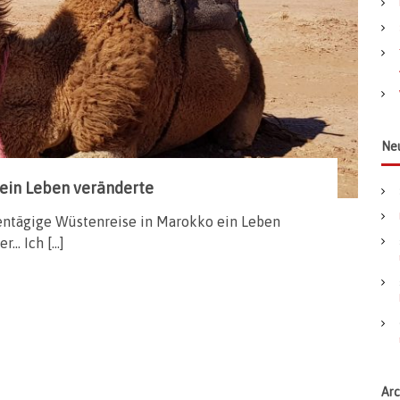
a
c
h
:
Ne
ein Leben veränderte
ebentägige Wüstenreise in Marokko ein Leben
er… Ich […]
Arc