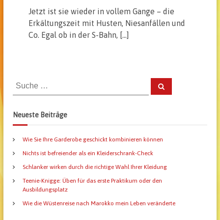
Jetzt ist sie wieder in vollem Gange – die
Erkältungszeit mit Husten, Niesanfällen und
Co. Egal ob in der S-Bahn, […]
S
S
u
u
c
h
c
e
Neueste Beiträge
n
h
e
Wie Sie Ihre Garderobe geschickt kombinieren können
n
a
Nichts ist befreiender als ein Kleiderschrank-Check
c
Schlanker wirken durch die richtige Wahl Ihrer Kleidung
h
Teenie-Knigge: Üben für das erste Praktikum oder den
:
Ausbildungsplatz
Wie die Wüstenreise nach Marokko mein Leben veränderte