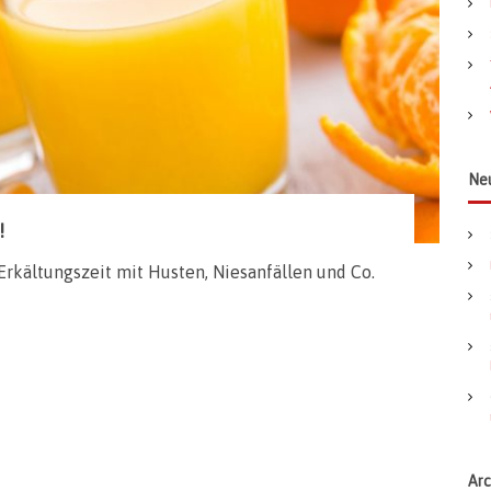
a
c
h
:
Ne
!
 Erkältungszeit mit Husten, Niesanfällen und Co.
Arc