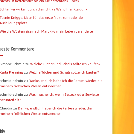
Nichts ist befreiender als ein Kleiderschrank-Check
Schlanker wirken durch die richtige Wahl Ihrer Kleidung
Teenie-Knigge: Üben für das erste Praktikum oder den
Ausbildungsplatz
Wie die Wüstenreise nach Marokko mein Leben veränderte
ueste Kommentare
Simone Schmid
zu
Welche Tücher und Schals sollte ich kaufen?
Karla Pfenning
zu
Welche Tücher und Schals sollte ich kaufen?
schmid-admin
zu
Danke, endlich habe ich die Farben wieder, die
meinem fröhlichen Wesen entsprechen
schmid-admin
zu
Was mache ich, wenn Besteck oder Serviette
herunterfällt?
Claudia
zu
Danke, endlich habe ich die Farben wieder, die
meinem fröhlichen Wesen entsprechen
hiv