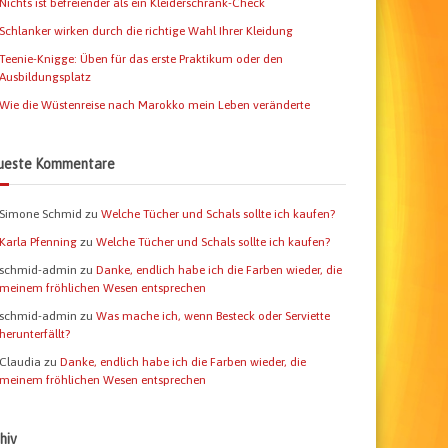
Nichts ist befreiender als ein Kleiderschrank-Check
Schlanker wirken durch die richtige Wahl Ihrer Kleidung
Teenie-Knigge: Üben für das erste Praktikum oder den
Ausbildungsplatz
Wie die Wüstenreise nach Marokko mein Leben veränderte
ueste Kommentare
Simone Schmid
zu
Welche Tücher und Schals sollte ich kaufen?
Karla Pfenning
zu
Welche Tücher und Schals sollte ich kaufen?
schmid-admin
zu
Danke, endlich habe ich die Farben wieder, die
meinem fröhlichen Wesen entsprechen
schmid-admin
zu
Was mache ich, wenn Besteck oder Serviette
herunterfällt?
Claudia
zu
Danke, endlich habe ich die Farben wieder, die
meinem fröhlichen Wesen entsprechen
hiv