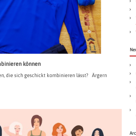
a
c
h
:
Ne
mbinieren können
n, die sich geschickt kombinieren lässt? Ärgern
Arc