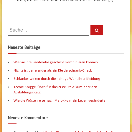
S
S
u
u
c
h
c
e
Neueste Beiträge
n
h
e
Wie Sie Ihre Garderobe geschickt kombinieren können
n
a
Nichts ist befreiender als ein Kleiderschrank-Check
c
Schlanker wirken durch die richtige Wahl Ihrer Kleidung
h
Teenie-Knigge: Üben für das erste Praktikum oder den
:
Ausbildungsplatz
Wie die Wüstenreise nach Marokko mein Leben veränderte
Neueste Kommentare